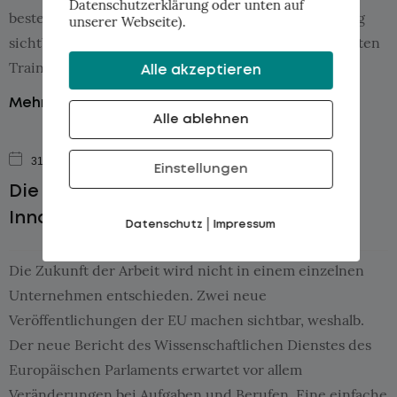
Datenschutzerklärung oder unten auf
bestehende Herausforderungen aus dem Arbeitsalltag
unserer Webseite).
sichtbar zu machen und daraus einen bedarfsgerechten
Trainingsplan für das […]
Alle akzeptieren
Mehr...
Alle ablehnen
31.07.2026
beehiiv
Einstellungen
Die Zukunft der Arbeit braucht offene
Innovation
|
Datenschutz
Impressum
Die Zukunft der Arbeit wird nicht in einem einzelnen
Unternehmen entschieden. Zwei neue
Veröffentlichungen der EU machen sichtbar, weshalb.
Der neue Bericht des Wissenschaftlichen Dienstes des
Europäischen Parlaments erwartet vor allem
Veränderungen bei Aufgaben und Berufen. Eine einfache