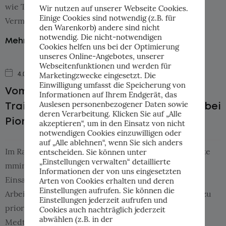
wie Talente mehr Kontrolle über den
Wir nutzen auf unserer Webseite Cookies.
Einige Cookies sind notwendig (z.B. für
Vermittlungsprozess erhalten. Die AI Compliance […]
den Warenkorb) andere sind nicht
notwendig. Die nicht-notwendigen
Mehr...
Cookies helfen uns bei der Optimierung
unseres Online-Angebotes, unserer
Webseitenfunktionen und werden für
4.08.2026
beehiiv
Marketingzwecke eingesetzt. Die
Einwilligung umfasst die Speicherung von
Vom Pain Point zum konkreten KI-
Informationen auf Ihrem Endgerät, das
Auslesen personenbezogener Daten sowie
Trainingsplan: AI Use-Case Workshop bei
deren Verarbeitung. Klicken Sie auf „Alle
Piomic Medical AG
akzeptieren“, um in den Einsatz von nicht
notwendigen Cookies einzuwilligen oder
auf „Alle ablehnen“, wenn Sie sich anders
Im Rahmen eines AI Use-Case Workshops unterstützte
entscheiden. Sie können unter
„Einstellungen verwalten“ detaillierte
mmind.ai die Piomic Medical AG dabei, konkrete
Informationen der von uns eingesetzten
Einsatzmöglichkeiten für künstliche Intelligenz im
Arten von Cookies erhalten und deren
Einstellungen aufrufen. Sie können die
Arbeitsalltag zu identifizieren, zu strukturieren und zu
Einstellungen jederzeit aufrufen und
priorisieren. Die Piomic Medical AG ist ein Zürcher
Cookies auch nachträglich jederzeit
abwählen (z.B. in der
Medtech-Unternehmen. Ziel des Workshops war es,