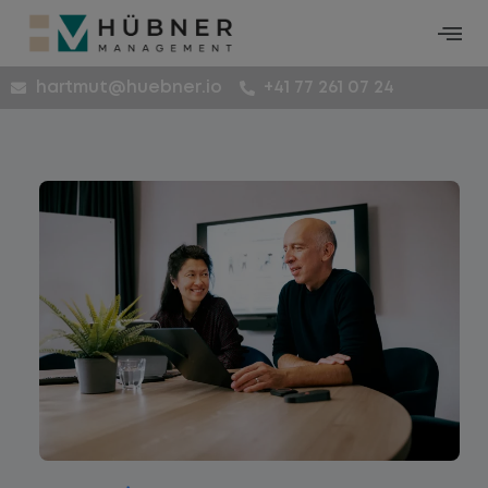
hartmut@huebner.io
+41 77 261 07 24