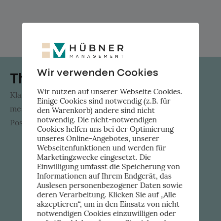
Wir verwenden Cookies
The Flow Factor
Wir nutzen auf unserer Webseite Cookies.
Klare Lösungen statt Hype: KI-Innovation, die KMU
Einige Cookies sind notwendig (z.B. für
messbar weiterbringt. Jede Woche direkt in dein
den Warenkorb) andere sind nicht
notwendig. Die nicht-notwendigen
Postfach.
Cookies helfen uns bei der Optimierung
unseres Online-Angebotes, unserer
Webseitenfunktionen und werden für
Marketingzwecke eingesetzt. Die
Einwilligung umfasst die Speicherung von
Informationen auf Ihrem Endgerät, das
Auslesen personenbezogener Daten sowie
deren Verarbeitung. Klicken Sie auf „Alle
akzeptieren“, um in den Einsatz von nicht
notwendigen Cookies einzuwilligen oder