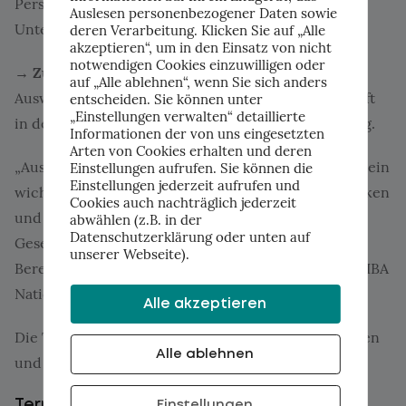
Personalvermittlung. Praxisfragen aus euren
Auslesen personenbezogener Daten sowie
Unternehmen sind das Material.
deren Verarbeitung. Klicken Sie auf „Alle
akzeptieren“, um in den Einsatz von nicht
notwendigen Cookies einzuwilligen oder
→ Zukunft der Arbeit.
Hier geht es um die
auf „Alle ablehnen“, wenn Sie sich anders
Auswirkungen von KI auf Wirtschaft und Gesellschaft
entscheiden. Sie können unter
„Einstellungen verwalten“ detaillierte
in der Region, mit Perspektiven aus der Bevölkerung.
Informationen der von uns eingesetzten
Arten von Cookies erhalten und deren
„Aus Sicht der Nationalagentur sind solche Projekte ein
Einstellungen aufrufen. Sie können die
Einstellungen jederzeit aufrufen und
wichtiger Beitrag, um digitale Kompetenzen zu stärken
Cookies auch nachträglich jederzeit
und KI verantwortungsvoll in Wirtschaft und
abwählen (z.B. in der
Datenschutzerklärung oder unten auf
Gesellschaft einzusetzen”, sagt Michael Kolbe,
unserer Webseite).
Bereichsleiter Erwachsenenbildung Erasmus+ der AIBA
Nationalagentur für Liechtenstein.
Alle akzeptieren
Die Teilnahme ist kostenlos. Wir laden alle Leserinnen
Alle ablehnen
und Leser dieses Newsletters herzlich ein.
Termine zum Vormerken
Einstellungen