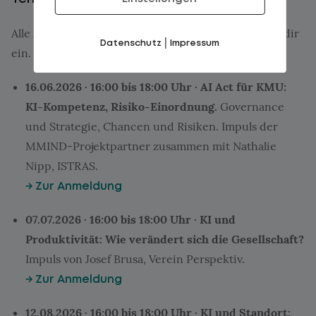
Alle Anlässe im Kloster Schaan, Duxgass 55. Trag sie dir
|
Datenschutz
Impressum
ein.
16.06.2026 · 16:00 bis 18:00 Uhr · AI Act für KMU:
KI-Kompetenz, Risiko-Einordnung.
Governance
und Strategie, Chancen und Risiken. Impuls der
MMIND-Projektpartner zusammen mit Nathalie
Nipp, ISTRAS.
→ Zur Anmeldung
07.07.2026 · 16:00 bis 18:00 Uhr · KI und
Produktivität: Wie verändert sich die Gesellschaft?
Impuls von Josef Brusa, Verein Perspektiv.
→ Zur Anmeldung
12.08.2026 · 16:00 bis 18:00 Uhr · KI und Standort: