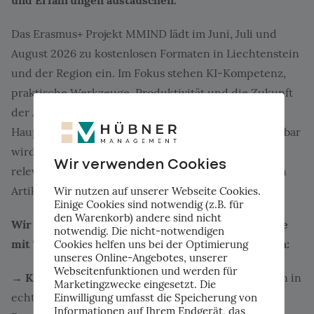
und Erfahrungen austauschen.
Das Erasmus+ Projekt MMIND lädt im Juni, Juli und
August 2026 zu kostenlosen Formaten in Liechtenstein
und der Region ein. Im Fokus stehen KI-Kompetenz,
praktische Werkzeuge, Produktivität und die Zukunft
der Arbeit. Anlass ist der 2. August 2026, ab dem der
Hauptteil der europäischen KI-Verordnung anwendbar
wird. Für Liechtenstein ist der AI Act über den EWR
Wir verwenden Cookies
relevant, und die Pflicht zur KI-Kompetenz gilt nach
Artikel 4 bereits seit Februar 2025.
Wir nutzen auf unserer Webseite Cookies.
Einige Cookies sind notwendig (z.B. für
den Warenkorb) andere sind nicht
Wir arbeiten mit zwei Mastermind-Gruppen, beide
notwendig. Die nicht-notwendigen
mit Teilnehmern aus Liechtenstein und der Region:
Cookies helfen uns bei der Optimierung
unseres Online-Angebotes, unserer
Webseitenfunktionen und werden für
→ KMU-Tools.
Hier zeigen wir konkreten KI-Nutzen in
Marketingzwecke eingesetzt. Die
echten Anwendungsbereichen, etwa in der
Einwilligung umfasst die Speicherung von
Informationen auf Ihrem Endgerät, das