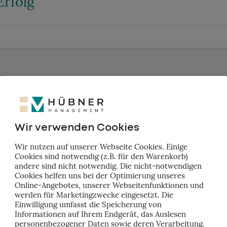
Erfolg
e
E
m
a
i
l
:
nd Unternehmenskultur: Die Doppel
r KMU
Wir verwenden Cookies
Wir nutzen auf unserer Webseite Cookies. Einige
Cookies sind notwendig (z.B. für den Warenkorb)
andere sind nicht notwendig. Die nicht-notwendigen
Cookies helfen uns bei der Optimierung unseres
Online-Angebotes, unserer Webseitenfunktionen und
werden für Marketingzwecke eingesetzt. Die
Einwilligung umfasst die Speicherung von
e-Ready? Warum es jetzt entscheide
Informationen auf Ihrem Endgerät, das Auslesen
personenbezogener Daten sowie deren Verarbeitung.