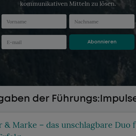
kommunikativen Mitteln zu lösen.
Abonnieren
A
l
t
e
r
n
sgaben der Führungs:Impuls
a
t
i
r & Marke – das unschlagbare Duo fu
v