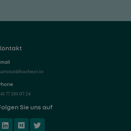
Kontakt
Email
hartmut@huebner.io
Phone
41 77 261 07 24
Folgen Sie uns auf