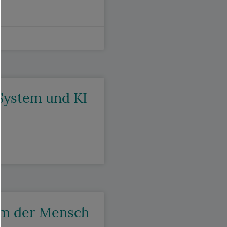
System und KI
rum der Mensch