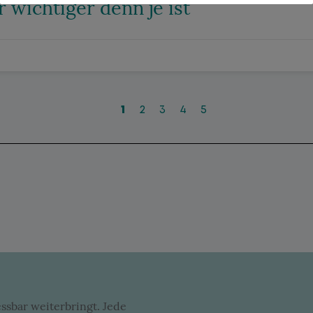
r wichtiger denn je ist
1
2
3
4
5
ssbar weiterbringt. Jede