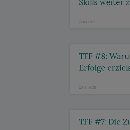
Skills weiter 
27.03.2025
TFF #8: Warum
Erfolge erziel
20.03.2025
TFF #7: Die Z