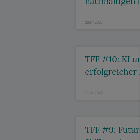
nachhaltigen 
26.07.2025
TFF #10: KI u
erfolgreiche
19.04.2025
TFF #9: Futur