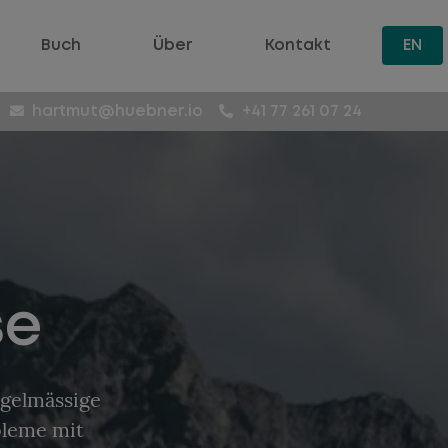
Buch
Über
Kontakt
EN
hartmut@huebner.io
+41 77 261 07 24
se
egelmässige
bleme mit