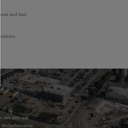
 good and bad
ensions.
in mit uns, um
 Bedarfsanalyse.