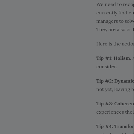
We need to recog
currently find ou
managers to solv
They are also cr
Here is the actio
Tip #1: Holism.
A
consider.
Tip #2: Dynami
not yet, leaving 
Tip #3: Coheren
experiences the
Tip #4: Transfo