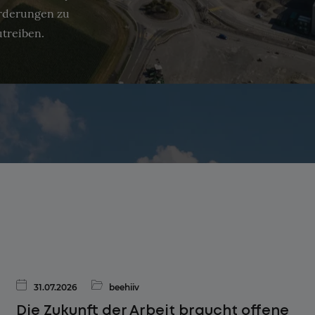
orderungen zu
utreiben.
31.07.2026
beehiiv
Die Zukunft der Arbeit braucht offene