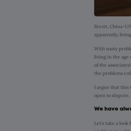
Brexit, China-US 
apparently, livin
With nasty probl
living in the age
of the associate
the problems coll
I argue that this
open to dispute.
We have alway
Let’s take a look