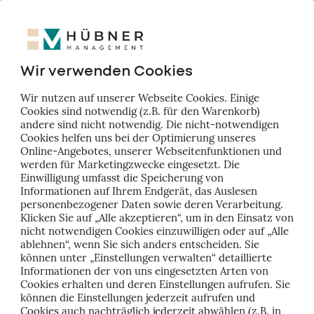
nize that black and white thinking has led us to the conflic
rselves in. The problems we face are not just wicked ones for
e. They are also, at the same time, tame problems for manage
itical problems that need determined individuals to provide
Wir verwenden Cookies
Wir nutzen auf unserer Webseite Cookies. Einige
n to take for all of us to become more integrative thinkers.
Cookies sind notwendig (z.B. für den Warenkorb)
andere sind nicht notwendig. Die nicht-notwendigen
ctively seek out the less obvious and broaden the range of 
Cookies helfen uns bei der Optimierung unseres
Online-Angebotes, unserer Webseitenfunktionen und
werden für Marketingzwecke eingesetzt. Die
Einwilligung umfasst die Speicherung von
cs.
Try to get clear about evolving states; what is becoming s
Informationen auf Ihrem Endgerät, das Auslesen
personenbezogener Daten sowie deren Verarbeitung.
behind what it no longer is?
Klicken Sie auf „Alle akzeptieren“, um in den Einsatz von
nicht notwendigen Cookies einzuwilligen oder auf „Alle
ce.
Look at the connections and relationships that give subje
ablehnen“, wenn Sie sich anders entscheiden. Sie
können unter „Einstellungen verwalten“ detaillierte
ir meaning.
Informationen der von uns eingesetzten Arten von
Cookies erhalten und deren Einstellungen aufrufen. Sie
rmation.
Describe the natural movement to the new form th
können die Einstellungen jederzeit aufrufen und
Cookies auch nachträglich jederzeit abwählen (z.B. in