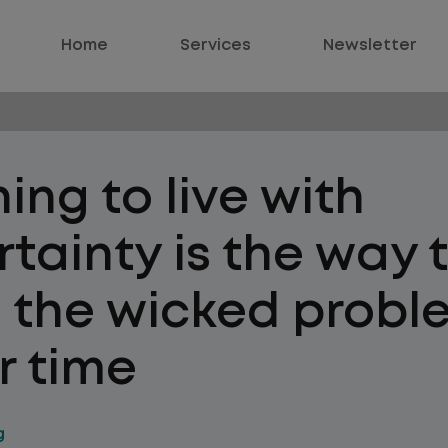
Home
Services
Newsletter
ing to live with
tainty is the way 
e the wicked probl
r time
g