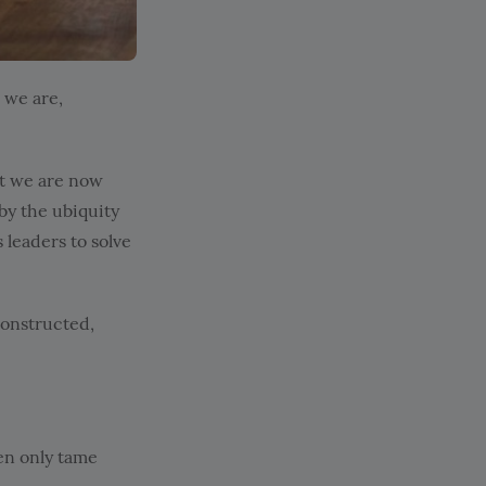
 we are,
at we are now
 by the ubiquity
 leaders to solve
constructed,
hen only tame