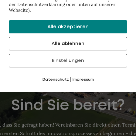
 innovative answers.
der Datenschutzerklärung oder unten auf unserer
Webseite).
certainty as a state of exception keeps us trapped between
Alle akzeptieren
ing is the way to learn to embrace uncertainty and resolve t
Alle ablehnen
Einstellungen
|
Datenschutz
Impressum
Sind Sie bereit?
, dass Sie gefragt haben! Vereinbaren Sie direkt einen Term
n ersten Schritt des Innovationsprozesses zu beginnen – die