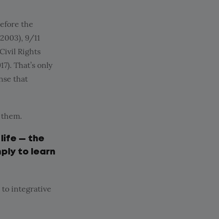
before the
(2003), 9/11
 Civil Rights
7). That’s only
nse that
 them.
life — the
mply to learn
 to integrative