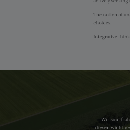
actively seeking
The notion of un
choices.
Integrative think
Wir sind froh
diesen wichtige