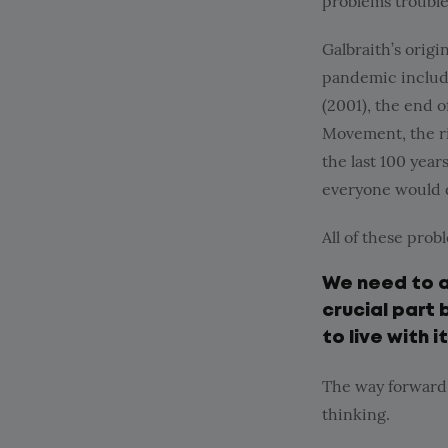
problems trouble
Galbraith’s origi
pandemic included
(2001), the end of
Movement, the ris
the last 100 year
everyone would d
All of these pro
We need to ac
crucial part 
to live with it
The way forward t
thinking.