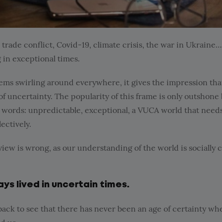
trade conflict, Covid-19, climate crisis, the war in Ukraine…
g in exceptional times.
ems swirling around everywhere, it gives the impression th
 of uncertainty. The popularity of this frame is only outshone
d words: unpredictable, exceptional, a VUCA world that needs
ectively.
 view is wrong, as our understanding of the world is socially 
s lived in uncertain times.
 back to see that there has never been an age of certainty w