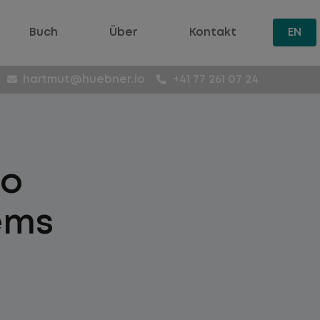
Buch
Über
Kontakt
EN
hartmut@huebner.io
+41 77 261 07 24
to
ems