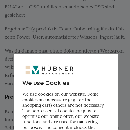
EU AI Act, nDSG und liechtensteinisches DSG sind
gesichert.
Ergebnis: Dify produktiv, Team-Onboarding für drei bis
zehn Power-User, automatisierter Wissens-Ingest läuft.
Was du danach hast: einen dokumentierten Wertstrom,
drei produktive Skills, ein selbst-pflegendes Firmen-
Wiki, eine compliant Dify-Instanz.
Vor allem: dein
Erfahrungswissen ist strukturiert, geschützt und
vermehrbar.
We use Cookies
We use cookies on our website. Some
Praxis-Check
cookies are necessary (e.g. for the
shopping cart) others are not necessary.
The non-essential cookies help us to
Konkretes Beispiel aus einem Mandat dieser Woche.
optimize our online offer, our website
Industriebetrieb, 80 Mitarbeitende, vier
functions and are used for marketing
purposes. The consent includes the
Schlüsselpersonen für die Offerterstellung. Bevor wir