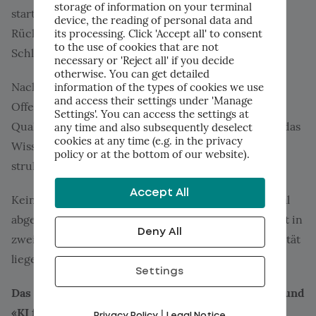
storage of information on your terminal
starteten: 4,5 Stunden pro Offerte, 30 Prozent
device, the reading of personal data and
Rückfragen wegen unklarer Spezifikation, eine
its processing. Click 'Accept all' to consent
to the use of cookies that are not
Schlüsselperson kurz vor der Pensionierung.
necessary or 'Reject all' if you decide
otherwise. You can get detailed
Nach acht Wochen mit dem MMIND-Vorgehen:
information of the types of cookies we use
and access their settings under 'Manage
Offerterstellung in 60 Minuten (mit mehreren
Settings'. You can access the settings at
Qualitätschecks), Rückfragen-Quote bei 8 Prozent, das
any time and also subsequently deselect
cookies at any time (e.g. in the privacy
Wissen der Mitarbeitenden ist im Firmen-Wiki
policy or at the bottom of our website).
strukturiert verfügbar.
Accept All
Keine Lizenzen mehr verteilt als nötig. Kein Personal
abgebaut. Stattdessen: Die freigewordene Zeit fliesst in
Deny All
zwei neue Produktlinien, die vorher mangels Kapazität
liegengeblieben waren.
Settings
Das ist der Unterschied zwischen «KI eingeführt» und
«KI funktioniert».
|
Privacy Policy
Legal Notice