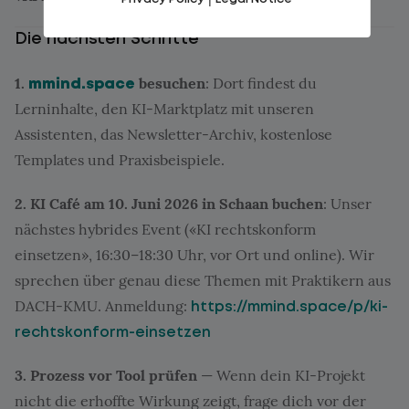
Die nächsten Schritte
1.
besuchen
: Dort findest du
mmind.space
Lerninhalte, den KI-Marktplatz mit unseren
Assistenten, das Newsletter-Archiv, kostenlose
Templates und Praxisbeispiele.
2. KI Café am 10. Juni 2026 in Schaan buchen
: Unser
nächstes hybrides Event («KI rechtskonform
einsetzen», 16:30–18:30 Uhr, vor Ort und online). Wir
sprechen über genau diese Themen mit Praktikern aus
DACH-KMU. Anmeldung:
https://mmind.space/p/ki-
rechtskonform-einsetzen
3. Prozess vor Tool prüfen
— Wenn dein KI-Projekt
nicht die erhoffte Wirkung zeigt, frage dich vor der