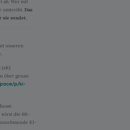
t ab. Wer mit
e umtreibt.
Das
 sie sendet.
mit unseren
e.
 («KI
en über genau
space/p/ki-
iesst:
 wirst die 60-
stzunehmende KI-