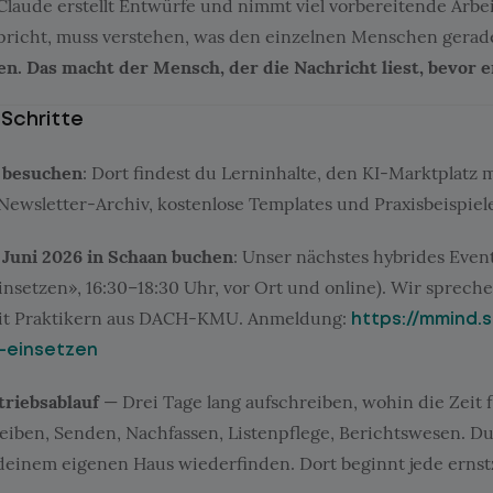
laude erstellt Entwürfe und nimmt viel vorbereitende Arbei
richt, muss verstehen, was den einzelnen Menschen gerad
n. Das macht der Mensch, der die Nachricht liest, bevor er
Schritte
besuchen
: Dort findest du Lerninhalte, den KI-Marktplatz 
 Newsletter-Archiv, kostenlose Templates und Praxisbeispiel
. Juni 2026 in Schaan buchen
: Unser nächstes hybrides Event
nsetzen», 16:30–18:30 Uhr, vor Ort und online). Wir sprech
it Praktikern aus DACH-KMU. Anmeldung:
https://mmind.
-einsetzen
triebsablauf
— Drei Tage lang aufschreiben, wohin die Zeit fl
iben, Senden, Nachfassen, Listenpflege, Berichtswesen. Du
 deinem eigenen Haus wiederfinden. Dort beginnt jede ern