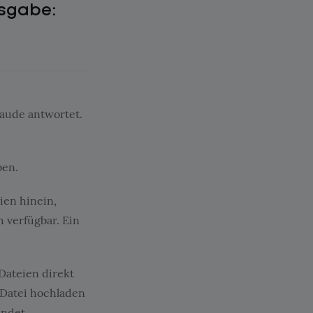
sgabe:
laude antwortet.
ben.
ien hinein,
 verfügbar. Ein
Dateien direkt
 Datei hochladen
indet.