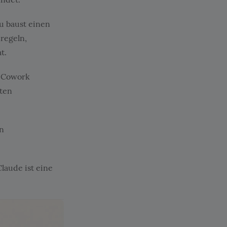
u baust einen
nregeln,
t.
n Cowork
tten
en
laude ist eine