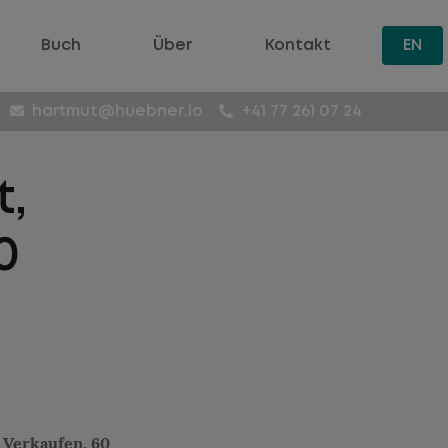
Buch
Über
Kontakt
EN
hartmut@huebner.io
+41 77 261 07 24
t,
0
 Verkaufen. 60