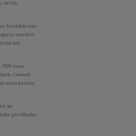
 ist ein
ue Kontakte aus
equenz aus drei
richt mit
. PDF einer
tisch. Cowork
mit es zu keinen
eit zu
räche pro Woche