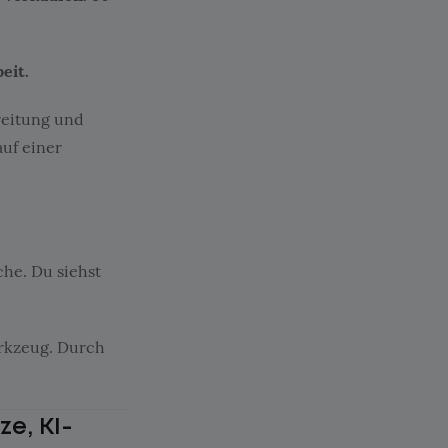
eit.
reitung und
uf einer
he. Du siehst
erkzeug. Durch
ze, KI-