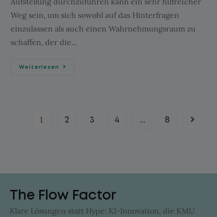
Aufstellung durchzuführen kann ein sehr hilfreicher
Weg sein, um sich sowohl auf das Hinterfragen
einzulassen als auch einen Wahrnehmungsraum zu
schaffen, der die...
Weiterlesen
1
...
2
3
4
8
The Flow Factor
Klare Lösungen statt Hype: KI-Innovation, die KMU