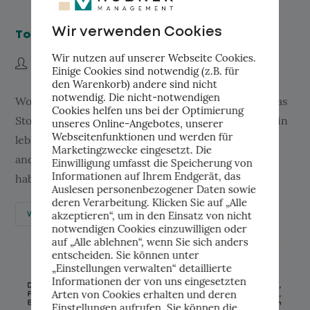
Wir verwenden Cookies
Tool #17: Story Mapping
Wir nutzen auf unserer Webseite Cookies.
19.01.2024
admin
Tool
Einige Cookies sind notwendig (z.B. für
den Warenkorb) andere sind nicht
notwendig. Die nicht-notwendigen
Wofür? Das Story Mapping schliesst inhaltlich an das
Cookies helfen uns bei der Optimierung
Story Sourcing an. Während Sie im Story Sourcing in
unseres Online-Angebotes, unserer
Webseitenfunktionen und werden für
lebhaften Gesprächen mit Mitarbeiter:innen und
Marketingzwecke eingesetzt. Die
anderen Stakeholdern die Geschichten ermittelt
Einwilligung umfasst die Speicherung von
Informationen auf Ihrem Endgerät, das
haben, mit denen...
Auslesen personenbezogener Daten sowie
deren Verarbeitung. Klicken Sie auf „Alle
akzeptieren“, um in den Einsatz von nicht
Weiterlesen
notwendigen Cookies einzuwilligen oder
auf „Alle ablehnen“, wenn Sie sich anders
entscheiden. Sie können unter
„Einstellungen verwalten“ detaillierte
Informationen der von uns eingesetzten
Arten von Cookies erhalten und deren
Einstellungen aufrufen. Sie können die