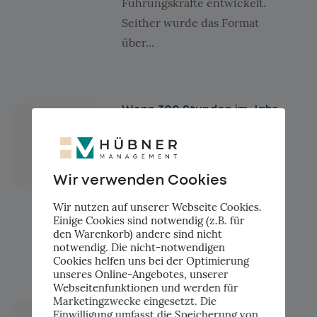
Führungskräfte entwickelt.
Seither wurde das Format
über...
Wenn 300 Stunden im Jahr
einfach verschwinden
4.06.2026
Michael Baumgartner führt
die HSW AG, ein
Wir verwenden Cookies
Reinigungsunternehmen mit
Wir nutzen auf unserer Webseite Cookies.
Mitarbeitenden, die täglich
Einige Cookies sind notwendig (z.B. für
den Warenkorb) andere sind nicht
auf verschiedenen...
notwendig. Die nicht-notwendigen
Cookies helfen uns bei der Optimierung
unseres Online-Angebotes, unserer
Webseitenfunktionen und werden für
Marketingzwecke eingesetzt. Die
AI Act Bot: Wenn
Einwilligung umfasst die Speicherung von