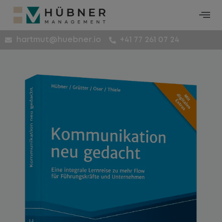
hartmut@huebner.io
+41 77 261 07 24