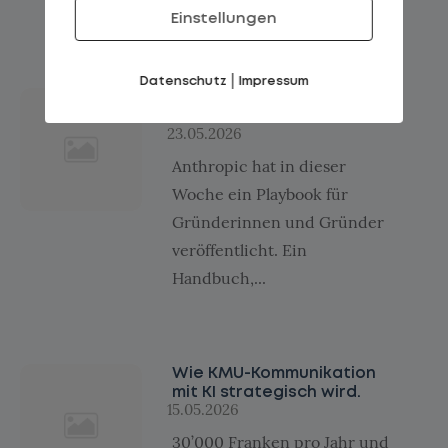
die...
Einstellungen
|
Datenschutz
Impressum
Früher fehlten die Mittel.
Heute fehlt die Klarheit.
23.05.2026
Anthropic hat in dieser
Woche ein Playbook für
Gründerinnen und Gründer
veröffentlicht. Ein
Handbuch,...
Wie KMU-Kommunikation
mit KI strategisch wird.
15.05.2026
30’000 Franken pro Jahr und