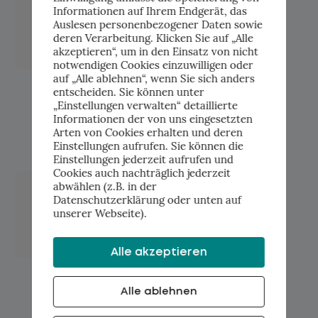
Regulierung endlich
Informationen auf Ihrem Endgerät, das
verständlich wird
Auslesen personenbezogener Daten sowie
4.06.2026
deren Verarbeitung. Klicken Sie auf „Alle
Der EU AI Act ist da. Und mit
akzeptieren“, um in den Einsatz von nicht
notwendigen Cookies einzuwilligen oder
ihm eine Frage, die viele KMU
auf „Alle ablehnen“, wenn Sie sich anders
derzeit beschäftigt: Was
entscheiden. Sie können unter
„Einstellungen verwalten“ detaillierte
bedeutet das eigentlich...
Informationen der von uns eingesetzten
Arten von Cookies erhalten und deren
Einstellungen aufrufen. Sie können die
Einstellungen jederzeit aufrufen und
Cookies auch nachträglich jederzeit
Die Architektur-Frage, die
abwählen (z.B. in der
es früh zu entscheiden
Datenschutzerklärung oder unten auf
gilt.
unserer Webseite).
29.05.2026
Drei Wochen Diskussion über
Alle akzeptieren
KI-Modell-Wahl. Zehn
Minuten Diskussion über
Alle ablehnen
Wissens-Heimat. So sieht